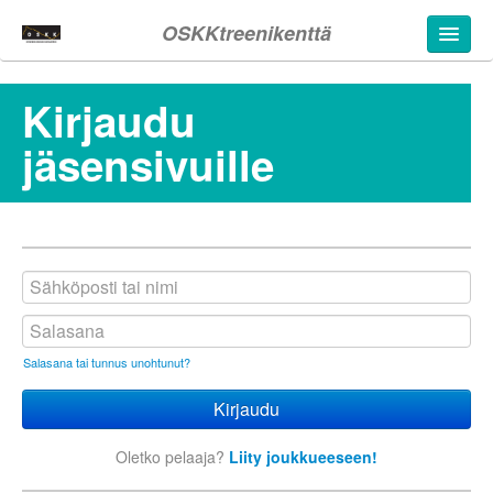
OSKKtreenikenttä
Kirjaudu
jäsensivuille
Salasana tai tunnus unohtunut?
Oletko pelaaja?
Liity joukkueeseen!